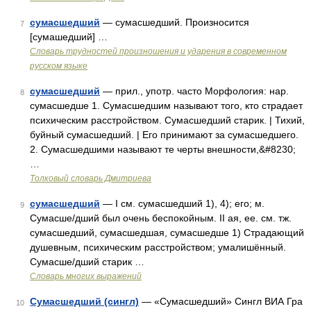
сумасшедший
— сумасшедший. Произносится
7
[сумашедший] …
Словарь трудностей произношения и ударения в современном
русском языке
сумасшедший
— прил., употр. часто Морфология: нар.
8
сумасшедше 1. Сумасшедшим называют того, кто страдает
психическим расстройством. Сумасшедший старик. | Тихий,
буйный сумасшедший. | Его принимают за сумасшедшего.
2. Сумасшедшими называют те черты внешности,&#8230;
…
Толковый словарь Дмитриева
сумасшедший
— I см. сумасшедший 1), 4); его; м.
9
Сумасше/дший был очень беспокойным. II ая, ее. см. тж.
сумасшедший, сумасшедшая, сумасшедше 1) Страдающий
душевным, психическим расстройством; умалишённый.
Сумасше/дший старик …
Словарь многих выражений
Сумасшедший (сингл)
— «Сумасшедший» Сингл ВИА Гра
10