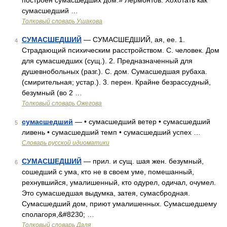
построен сумасшедших дом.» Лермонтов. Хохотать как
сумасшедший …
Толковый словарь Ушакова
СУМАСШЕДШИЙ
— СУМАСШЕДШИЙ, ая, ее. 1.
4
Страдающий психическим расстройством. С. человек. Дом
для сумасшедших (сущ.). 2. Предназначенный для
душевнобольных (разг.). С. дом. Сумасшедшая рубаха.
(смирительная; устар.). 3. перен. Крайне безрассудный,
безумный (во 2 …
Толковый словарь Ожегова
сумасшедший
— • сумасшедший ветер • сумасшедший
5
ливень • сумасшедший темп • сумасшедший успех …
Словарь русской идиоматики
СУМАСШЕДШИЙ
— прил. и сущ. шая жен. безумный,
6
сошедший с ума, кто не в своем уме, помешанный,
рехнувшийся, умалишенный, кто одурел, одичал, очумел.
Это сумасшедшая выдумка, затея, сумасбродная.
Сумасшедший дом, приют умалишенных. Сумасшедшему
сполагоря,&#8230; …
Толковый словарь Даля