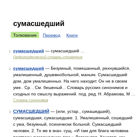
сумасшедший
Толкование
Перевод
Книги
сумасшедший
— сумасшедший …
1
Орфографический словарь-справочник
сумасшедший
— Безумный, помешанный, рехнувшийся,
2
умалишенный, душевнобольной, маньяк. Сумасшедший
дом, дом умалишенных. На него находит. Он не в своем
уме.. Ср. . См. бешеный... Словарь русских синонимов и
сходных по смыслу выражений. под. ред. Н. Абрамова, М …
Словарь синонимов
СУМАСШЕДШИЙ
— (или, устар., сумашедший),
3
сумасшедшая, сумасшедшее. 1. Умалишенный, сошедший
с ума, безумный, психически больной. Сумасшедший
человек. 2. То же в знач. сущ. «И там для блага человека