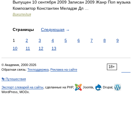
Выпущен 10 сентября 2009 Записан 2009 Жанр Поп музыка
Композитор Константин Меладзе Дл …
Википедия
Страницы
Следующая
→
1
2
3
4
5
6
7
8
9
10
11
12
13
© Академик, 2000-2026
18+
Обратная связь:
Техподдержка
,
Реклама на сайте
👣 Путешествия
Экспорт словарей на сайты
, сделанные на PHP,
Joomla,
Drupal,
WordPress, MODx.